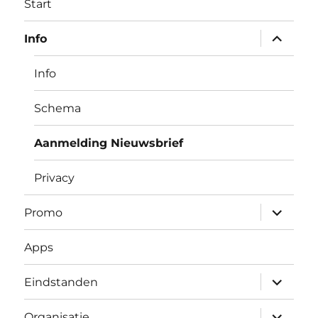
Start
expand
Info
child
menu
Info
Schema
Aanmelding Nieuwsbrief
Privacy
expand
Promo
child
menu
Apps
expand
Eindstanden
child
menu
expand
Organisatie